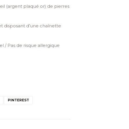
il (argent plaqué or) de pierres
t disposant d’une chaînette
kel / Pas de risque allergique
PINTEREST