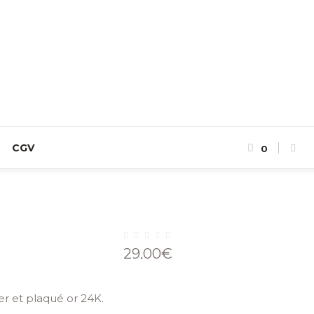
CGV
0
29,00
€
er et plaqué or 24K.