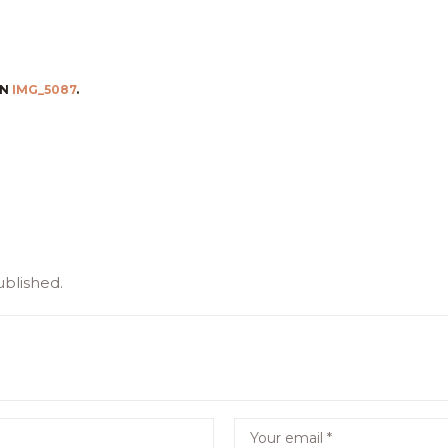
IN
IMG_5087
.
ublished.