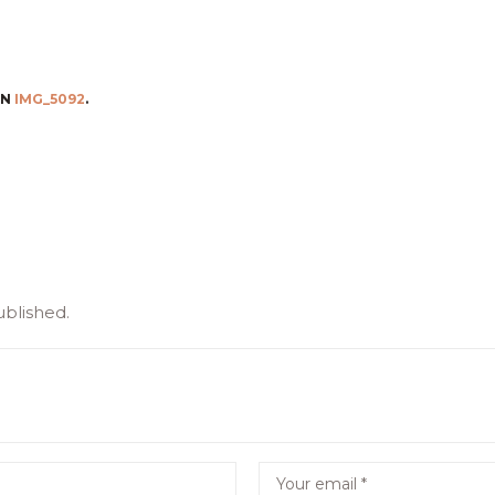
IN
IMG_5092
.
ublished.