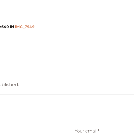
×640 IN
IMG_7949
.
ublished.