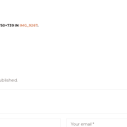
750×739 IN
IMG_9267
.
ublished.